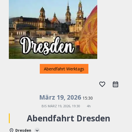
Abendfahrt Werktags
favorite_border
März 19, 2026
15:30
BIS
MÄRZ 19, 2026, 19:30
4h
Abendfahrt Dresden
Dresden