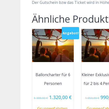
Der Gutschein bzw das Ticket wird in Höh
Ähnliche Produk
Angebot!
Balloncharter für 6
Kleiner Exklusi
Personen
für 2 bis 4 P
Ursprünglicher
Aktueller
Urs
1.320,00
€
990
1.380,00
€
1.050,00
€
Preis
Preis
Prei
war:
ist:
war
Gruppenfahrten,
Gruppenfah