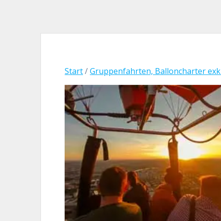
Start
/
Gruppenfahrten, Balloncharter exk