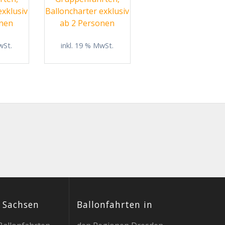
50,00 €
990,00 €.
1.610,00 €
1.470,00 €.
exklusiv
Balloncharter exklusiv
onen
ab 2 Personen
wSt.
inkl. 19 % MwSt.
t Sachsen
Ballonfahrten in