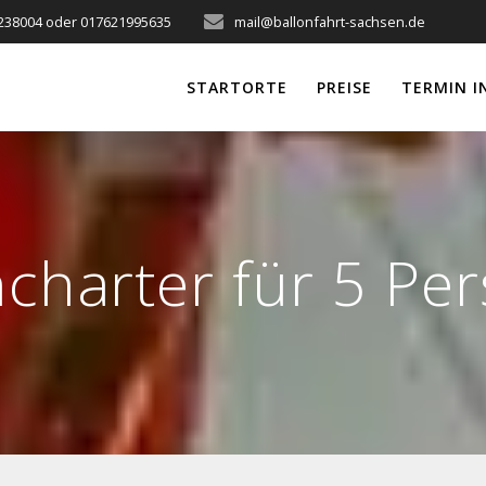
238004 oder 017621995635
mail@ballonfahrt-sachsen.de
STARTORTE
PREISE
TERMIN I
ncharter für 5 Pe