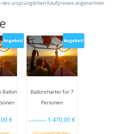
e des ursprünglichen Kaufpreises angerechnet.
te
Angebot!
Angebot!
v Ballon
Balloncharter für 7
ersonen
Personen
prünglicher
Aktueller
Ursprünglicher
Aktueller
,00
€
1.470,00
€
1.610,00
€
s
Preis
Preis
Preis
:
ist:
war:
ist:
rten,
Gruppenfahrten,