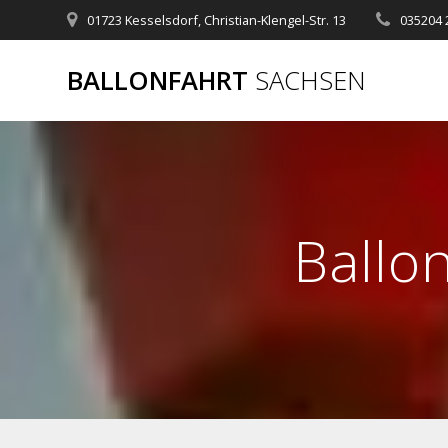
Zum
01723 Kesselsdorf, Christian-Klengel-Str. 13
035204 
Inhalt
springen
BALLONFAHRT
SACHSEN
Ballo