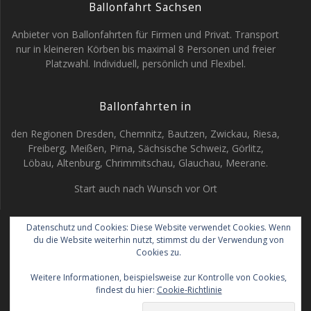
Ballonfahrt Sachsen
Anbieter von Ballonfahrten für Firmen und Privat. Transport
nur in kleineren Körben bis maximal 8 Personen und freier
Platzwahl. Individuell, persönlich und Flexibel.
Ballonfahrten in
den Regionen Dresden, Chemnitz, Bautzen, Zwickau, Riesa,
Freiberg, Meißen, Pirna, Sächsische Schweiz, Görlitz,
Löbau, Altenburg, Chrimmitschau, Glauchau, Meerane.
Start auch nach Wunsch vor Ort
Datenschutz und Cookies: Diese Website verwendet Cookies. Wenn
du die Website weiterhin nutzt, stimmst du der Verwendung von
Ballonfahrt Sachsen
Cookies zu.
Weitere Informationen, beispielsweise zur Kontrolle von Cookies,
© 2026 Ballonfahrt Sachsen. Erstellt mit WordPress und dem
findest du hier:
Cookie-Richtlinie
Highlight Theme