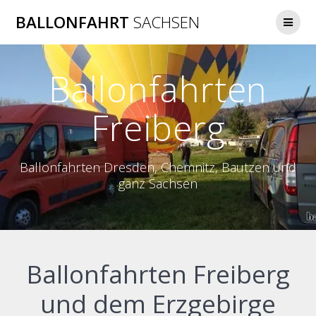
Zum
BALLONFAHRT
SACHSEN
Inhalt
springen
Ballonfahrten
Freiberg
Ballonfahrten Dresden, Chemnitz, Bautzen und
ganz Sachsen
Ballonfahrten Freiberg
und dem Erzgebirge