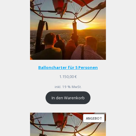
Balloncharter für 5 Personen
1.150,00
€
inkl. 19 % MwSt.
In den Warenkorb
PRODUKT
ANGEBOT
IM
ANGEBOT