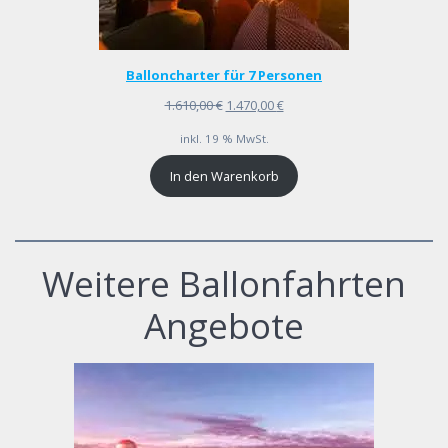
Balloncharter für 7 Personen
Ursprünglicher
Aktueller
1.610,00
€
1.470,00
€
Preis
Preis
inkl. 19 % MwSt.
war:
ist:
1.610,00 €
1.470,00 €.
In den Warenkorb
Weitere Ballonfahrten
Angebote