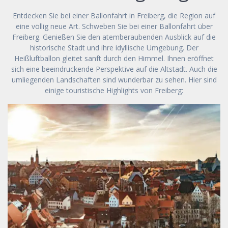
Entdecken Sie bei einer Ballonfahrt in Freiberg, die Region auf
eine völlig neue Art. Schweben Sie bei einer Ballonfahrt über
Freiberg. Genießen Sie den atemberaubenden Ausblick auf die
historische Stadt und ihre idyllische Umgebung. Der
Heißluftballon gleitet sanft durch den Himmel. Ihnen eröffnet
sich eine beeindruckende Perspektive auf die Altstadt. Auch die
umliegenden Landschaften sind wunderbar zu sehen. Hier sind
einige touristische Highlights von Freiberg: